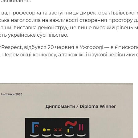
словлювання.
тва, професорка та заступниця директора Львівськог
ька наголосила на важливості створення простору д
раїни: виставка демонструє не лише високий рівень 
ють українське суспільство.
tRespect, відбувся 20 червня в Ужгороді — в Єпископ
. Переможці конкурсу, а також їхні наукові керівники