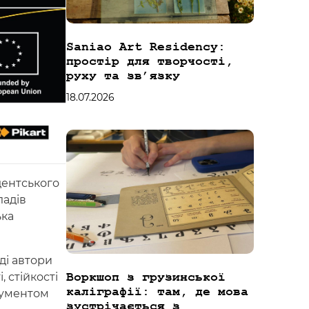
Saniao Art Residency:
простір для творчості,
руху та зв’язку
18.07.2026
дентського
ладів
ька
ді автори
 стійкості
Воркшоп з грузинської
каліграфії: там, де мова
рументом
зустрічається з