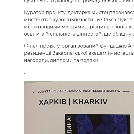
суспільного діалогу та громадянського ви
Куратор проєкту, докторка мистецтвознавс
мистецтв з художньої частини Ольга Луковс
між молодими митцями з різних регіонів к
освіти, а й спільність цінностей, що об’єдну
Фінал проєкту, організований фундацією Ar
резиденції Закарпатської академії мистецтв
нагороди, дипломи та подяки.
.