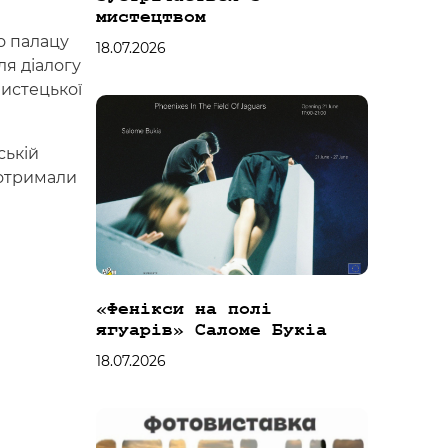
мистецтвом
о палацу
18.07.2026
ля діалогу
мистецької
ській
 отримали
«Фенікси на полі
ягуарів» Саломе Букіа
18.07.2026