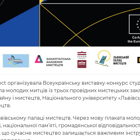
ct організувала Всеукраїнську виставку-конкурс сту
ала молодих митців із трьох провідних мистецьких зак
зайну і мистецтв, Національного університету «Львівс
ецтв.
ьвівському палаці мистецтв. Через мову плаката моло
національної пам’яті, громадянської відповідальності,
ли, що сучасне мистецтво залишається важливим інст