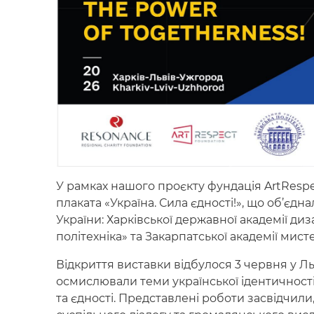
У рамках нашого проєкту фундація ArtRespe
плаката «Україна. Сила єдності!», що об’єдн
України: Харківської державної академії ди
політехніка» та Закарпатської академії мист
Відкриття виставки відбулося 3 червня у Л
осмислювали теми української ідентичності, 
та єдності. Представлені роботи засвідчи