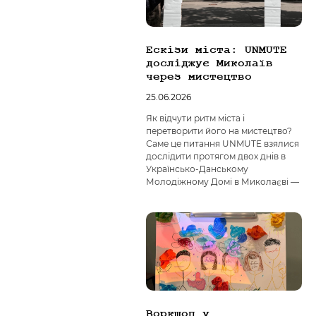
Ескізи міста: UNMUTE
досліджує Миколаїв
через мистецтво
25.06.2026
Як відчути ритм міста і
перетворити його на мистецтво?
Саме це питання UNMUTE взялися
дослідити протягом двох днів в
Українсько-Данському
Молодіжному Домі в Миколаєві —
Воркшоп у