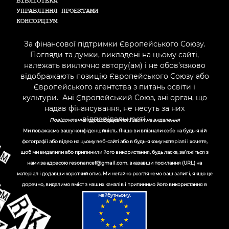
БІБЛІОТЕКА
УПРАВЛІННЯ ПРОЕКТАМИ
КОНСОРЦІУМ
За фінансової підтримки Європейського Союзу.
Погляди та думки, викладені на цьому сайті,
належать виключно автору(ам) і не обов’язково
відображають позицію Європейського Союзу або
Європейського агентства з питань освіти і
культури. Ані Європейський Союз, ані орган, що
надав фінансування, не несуть за них
відповідальності.
Повідомлення про зображення / запит на видалення
Ми поважаємо вашу конфіденційність. Якщо ви впізнали себе на будь-якій
фотографії або відео на цьому веб-сайті або в будь-якому матеріалі і хочете,
щоб ми видалили або припинили його використання, будь ласка, зв’яжіться з
нами за адресою
resonancef@gmail.com
, вказавши посилання (URL) на
матеріал і додавши короткий опис. Ми негайно розглянемо ваш запит і, якщо це
доречно, видалимо вміст з наших каналів і припинимо його використання в
майбутньому.