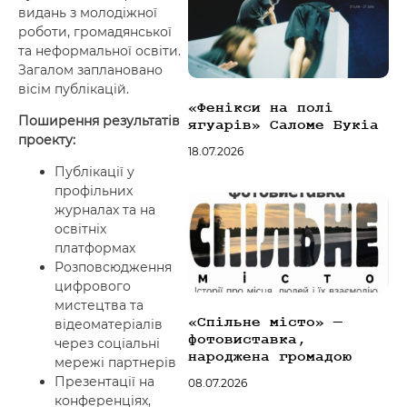
видань з молодіжної
роботи, громадянської
та неформальної освіти.
Загалом заплановано
вісім публікацій.
«Фенікси на полі
Поширення результатів
ягуарів» Саломе Букіа
проекту:
18.07.2026
Публікації у
профільних
журналах та на
освітніх
платформах
Розповсюдження
цифрового
мистецтва та
«Спільне місто» —
відеоматеріалів
фотовиставка,
через соціальні
народжена громадою
мережі партнерів
Презентації на
08.07.2026
конференціях,