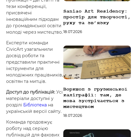
публікації – дві статті та
font_download
Mark links
тези конференції,
Saniao Art Residency:
присвячені
Reset all options
простір для творчості,
cached
інноваційним підходам
руху та зв’язку
до громадянської освіти
18.07.2026
молоді через мистецтво.
Експерти команди
CivicArt узагальнили
досвід роботи та
представили практичні
інструменти для
молодіжних працівників,
освітян та митців.
Воркшоп з грузинської
Доступ до публікацій:
Усі
каліграфії: там, де
матеріали доступні у
мова зустрічається з
розділі
Бібліотека
на
мистецтвом
українській версії сайту.
18.07.2026
Команда продовжує
роботу над серією
публікацій для фахових