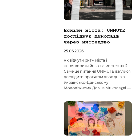
Ескізи міста: UNMUTE
досліджує Миколаїв
через мистецтво
25.06.2026
Як відчути ритм міста і
перетворити його на мистецтво?
Саме це питання UNMUTE взялися
дослідити протягом двох днів в
Українсько-Данському
Молодіжному Домі в Миколаєві —