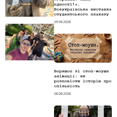
єдності!».
Всеукраїнська виставка
студентського плакату
29.06.2026
Воркшоп зі стоп-моушн
анімації: як
розповісти історію про
спільність
26.06.2026