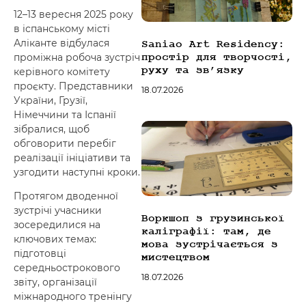
font_download
Mark links
12–13 вересня 2025 року
в іспанському місті
Reset all options
cached
Аліканте відбулася
Saniao Art Residency:
простір для творчості,
проміжна робоча зустріч
руху та зв’язку
керівного комітету
проєкту. Представники
18.07.2026
України, Грузії,
Німеччини та Іспанії
зібралися, щоб
обговорити перебіг
реалізації ініціативи та
узгодити наступні кроки.
Протягом дводенної
зустрічі учасники
Воркшоп з грузинської
зосередилися на
каліграфії: там, де
ключових темах:
мова зустрічається з
підготовці
мистецтвом
середньострокового
18.07.2026
звіту, організації
міжнародного тренінгу