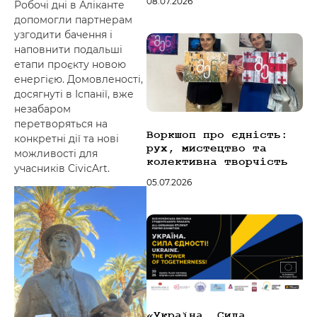
08.07.2026
Робочі дні в Аліканте
допомогли партнерам
узгодити бачення і
наповнити подальші
етапи проєкту новою
енергією. Домовленості,
досягнуті в Іспанії, вже
незабаром
перетворяться на
Воркшоп про єдність:
конкретні дії та нові
рух, мистецтво та
можливості для
колективна творчість
учасників CivicArt.
05.07.2026
«Україна. Сила