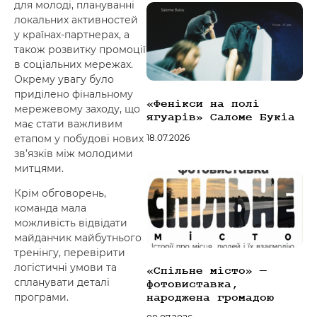
для молоді, плануванні
локальних активностей
у країнах-партнерах, а
також розвитку промоції
в соціальних мережах.
Окрему увагу було
приділено фінальному
«Фенікси на полі
мережевому заходу, що
ягуарів» Саломе Букіа
має стати важливим
18.07.2026
етапом у побудові нових
зв’язків між молодими
митцями.
Крім обговорень,
команда мала
можливість відвідати
майданчик майбутнього
тренінгу, перевірити
логістичні умови та
«Спільне місто» —
спланувати деталі
фотовиставка,
програми.
народжена громадою