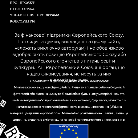
ПРО ПРОЄКТ
БІБЛІОТЕКА
УПРАВЛІННЯ ПРОЕКТАМИ
КОНСОРЦІУМ
За фінансової підтримки Європейського Союзу.
Погляди та думки, викладені на цьому сайті,
належать виключно автору(ам) і не обов’язково
відображають позицію Європейського Союзу або
Європейського агентства з питань освіти і
культури. Ані Європейський Союз, ані орган, що
надав фінансування, не несуть за них
відповідальності.
Повідомлення про зображення / запит на видалення
Ми поважаємо вашу конфіденційність. Якщо ви впізнали себе на будь-якій
фотографії або відео на цьому веб-сайті або в будь-якому матеріалі і хочете,
щоб ми видалили або припинили його використання, будь ласка, зв’яжіться з
нами за адресою
resonancef@gmail.com
, вказавши посилання (URL) на
матеріал і додавши короткий опис. Ми негайно розглянемо ваш запит і, якщо це
доречно, видалимо вміст з наших каналів і припинимо його використання в
майбутньому.